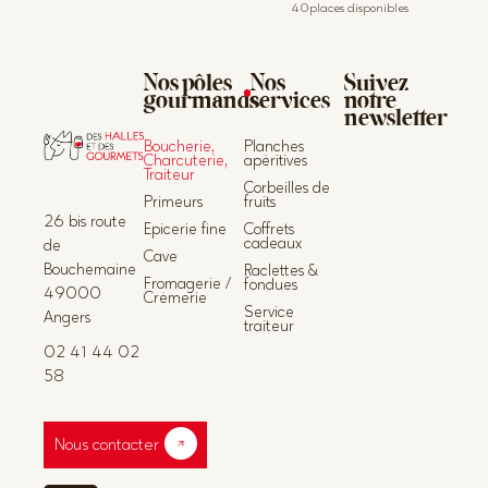
40places disponibles
Nos pôles
Nos
Suivez
gourmands
services
notre
newsletter
Boucherie,
Planches
Charcuterie,
apéritives
Traiteur
Corbeilles de
Primeurs
fruits
26 bis route
Epicerie fine
Coffrets
cadeaux
de
Cave
Bouchemaine
Raclettes &
Fromagerie /
fondues
49000
Crèmerie
Service
Angers
traiteur
02 41 44 02
58
Nous contacter