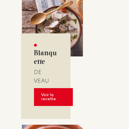
Blanqu
ette
DE
VEAU
Voir la
recette