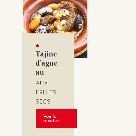
Tajine
d’agne
au
AUX
FRUITS
SECS
Voir la
recette