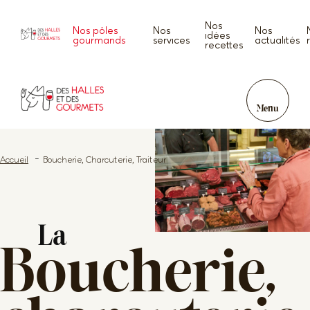
Nos
Nos pôles
Nos
Nos
idées
gourmands
services
actualités
recettes
Menu
Accueil
Boucherie, Charcuterie, Traiteur
La
Boucherie,