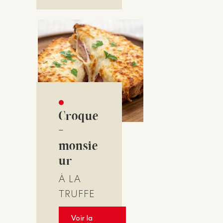
Croque
-
monsie
ur
À LA
TRUFFE
Voir la