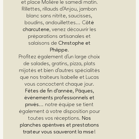
et place Molière le samedi matin.
Rillettes, rillauds d’Anjou, jambon
blanc sans nitrite, saucisses,
boudins, andouillettes
C
ôté
…
charcuterie
, venez découvrir les
préparations artisanales et
salaisons de
Christophe et
Philippe
.
Profitez également d’un large choix
de salades, gratins, pizza, plats
mijotés et bien d’autres spécialités
que nos traiteurs Isabelle et Lucas
vous concoctent chaque jour.
Fêtes de fin d’année, Pâques,
événements professionnels et
privés
notre équipe se tient
…
également à votre disposition pour
toutes vos réceptions.
Nos
planches apéritives et prestations
traiteur vous sauveront la mise !