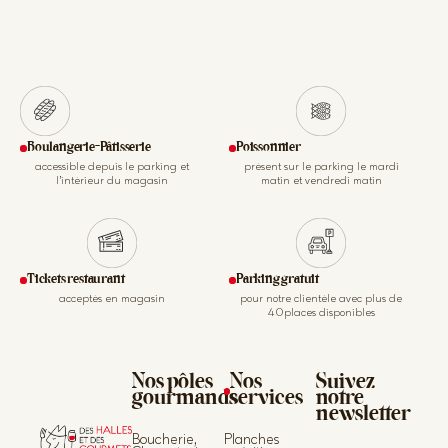
Boulangerie-Pâtisserie
Poissonnier
accessible depuis le parking et
présent sur le parking le mardi
l’intérieur du magasin
matin et vendredi matin
Tickets restaurant
Parking gratuit
acceptés en magasin
pour notre clientèle avec plus de
40places disponibles
Nos pôles
Nos
Suivez
gourmands
services
notre
newsletter
Boucherie,
Planches