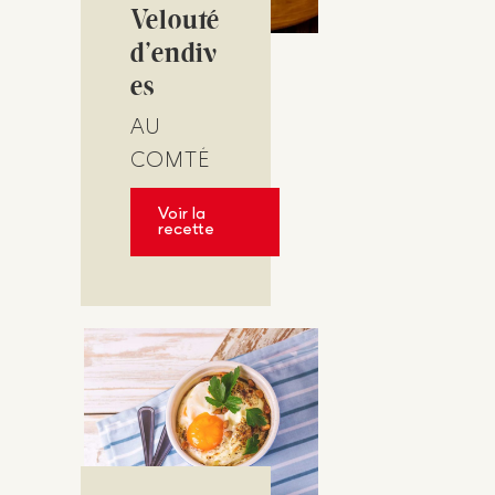
Velouté
d’endiv
es
AU
COMTÉ
Voir la
recette