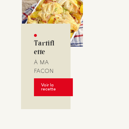
Tartifl
ette
À MA
FACON
Voir la
recette