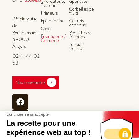
Charcuterie,
apéritives
Traiteur
Corbeilles de
Primeurs
fruits
26 bis route
Epicerie fine
Coffrets
cadeaux
de
Cave
Bouchemaine
Raclettes &
Fromagerie /
fondues
49000
Crèmerie
Service
Angers
traiteur
02 41 44 02
58
Nous contacter