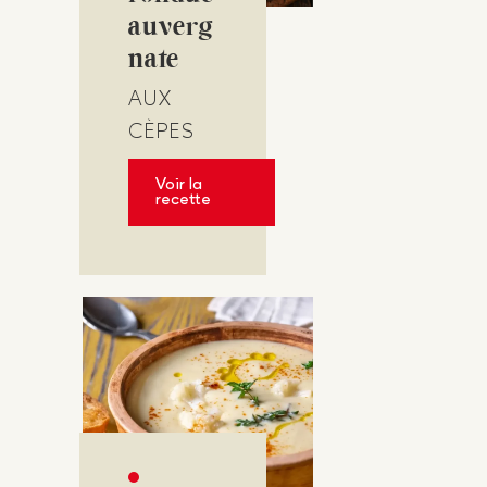
auverg
nate
AUX
CÈPES
Voir la
recette