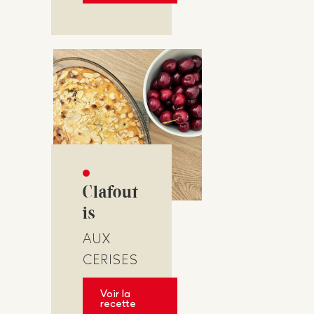
Clafout
is
AUX
CERISES
Voir la
recette