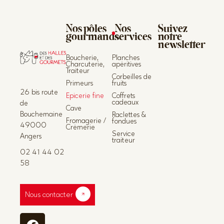
Nos pôles
Nos
Suivez
gourmands
services
notre
newsletter
Boucherie,
Planches
Charcuterie,
apéritives
Traiteur
Corbeilles de
Primeurs
fruits
26 bis route
Epicerie fine
Coffrets
cadeaux
de
Cave
Bouchemaine
Raclettes &
Fromagerie /
fondues
49000
Crèmerie
Service
Angers
traiteur
02 41 44 02
58
Nous contacter