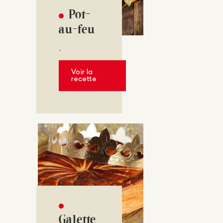
Pot-
au-feu
.
Voir la
recette
Galette