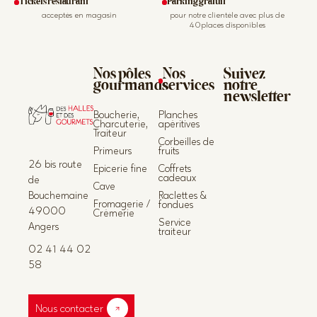
Tickets restaurant
Parking gratuit
acceptés en magasin
pour notre clientèle avec plus de
40places disponibles
Nos pôles
Nos
Suivez
gourmands
services
notre
newsletter
Boucherie,
Planches
Charcuterie,
apéritives
Traiteur
Corbeilles de
Primeurs
fruits
26 bis route
Epicerie fine
Coffrets
cadeaux
de
Cave
Bouchemaine
Raclettes &
Fromagerie /
fondues
49000
Crèmerie
Service
Angers
traiteur
02 41 44 02
58
Nous contacter