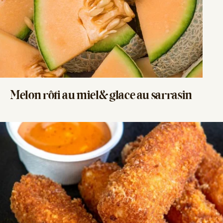
Melon rôti au miel
& glace au sarrasin