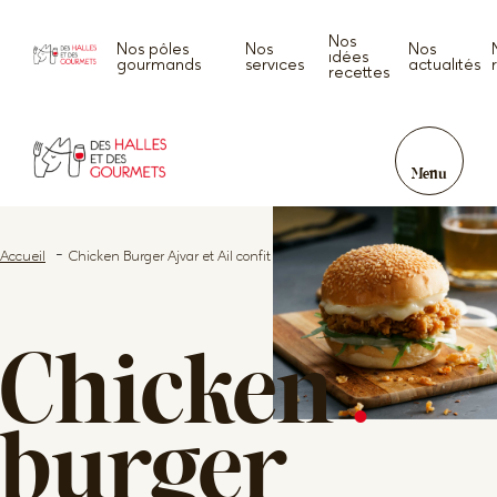
Nos
Nos pôles
Nos
Nos
idées
gourmands
services
actualités
recettes
Menu
Accueil
Chicken Burger Ajvar et Ail confit
Chicken
.
burger