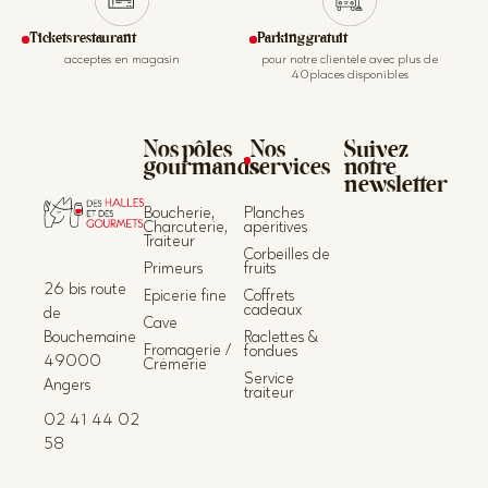
Tickets restaurant
Parking gratuit
acceptés en magasin
pour notre clientèle avec plus de
40places disponibles
Nos pôles
Nos
Suivez
gourmands
services
notre
newsletter
Boucherie,
Planches
Charcuterie,
apéritives
Traiteur
Corbeilles de
Primeurs
fruits
26 bis route
Epicerie fine
Coffrets
cadeaux
de
Cave
Bouchemaine
Raclettes &
Fromagerie /
fondues
49000
Crèmerie
Service
Angers
traiteur
02 41 44 02
58