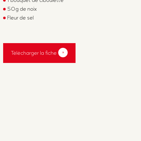
1 bouquet de ciboulette
50g de noix
Fleur de sel
Télécharger la fiche