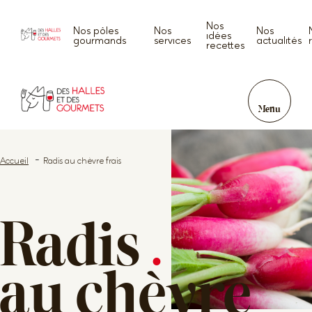
Nos
Nos pôles
Nos
Nos
idées
gourmands
services
actualités
recettes
Menu
Accueil
Radis au chèvre frais
Radis
.
au chèvre